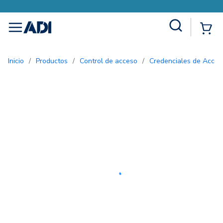
Site Search
{0
menu
Inicio
/
Productos
/
Control de acceso
/
Credenciales de Acces