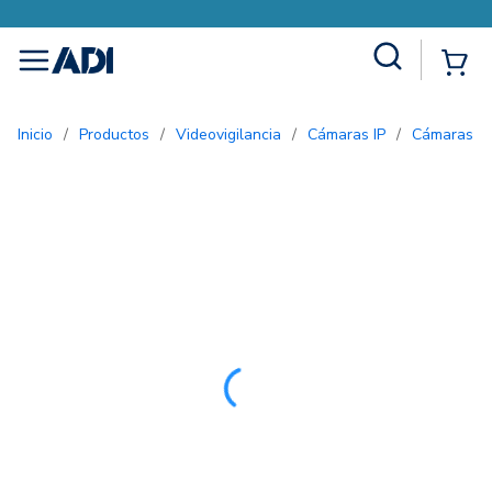
Site Search
{0
menu
Inicio
/
Productos
/
Videovigilancia
/
Cámaras IP
/
Cámaras 