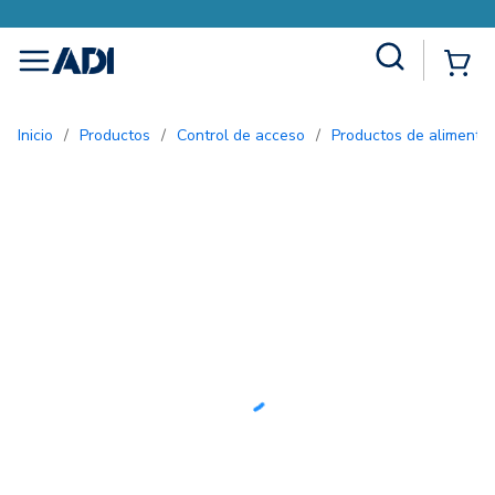
Site Search
{0
menu
Inicio
/
Productos
/
Control de acceso
/
Productos de alimenta