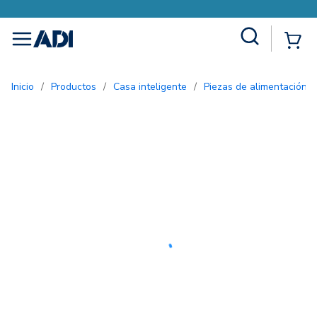
Site Search
{0
menu
Inicio
/
Productos
/
Casa inteligente
/
Piezas de alimentación i