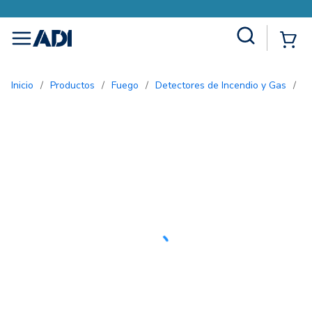
Site Search
{0
menu
Inicio
/
Productos
/
Fuego
/
Detectores de Incendio y Gas
/