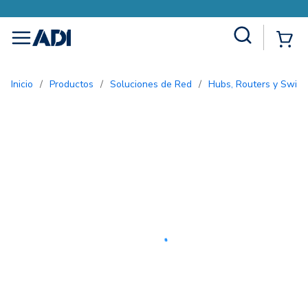
Site Search
{0
menu
Inicio
/
Productos
/
Soluciones de Red
/
Hubs, Routers y Switc