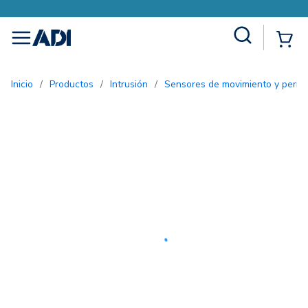
Site Search
{0
menu
Inicio
/
Productos
/
Intrusión
/
Sensores de movimiento y perím