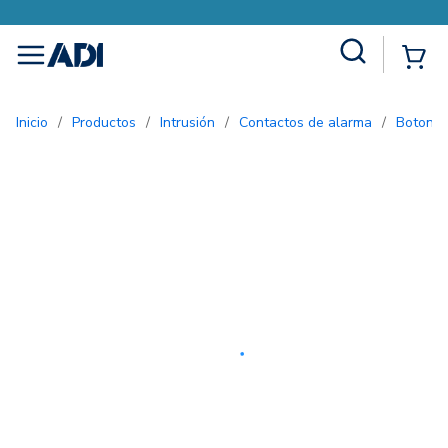
Site Search
{0
menu
Inicio
/
Productos
/
Intrusión
/
Contactos de alarma
/
Botone