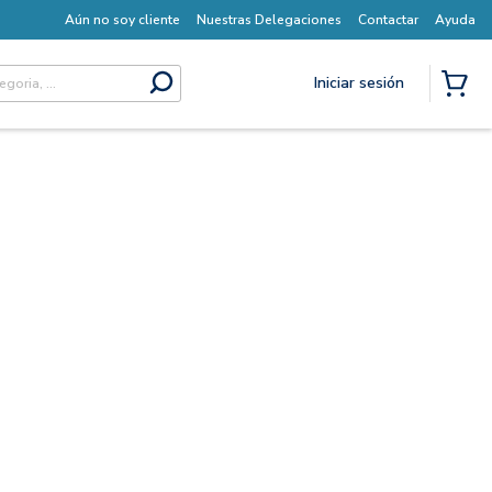
Aún no soy cliente
Nuestras Delegaciones
Contactar
Ayuda
Iniciar sesión
submit search
{0} I