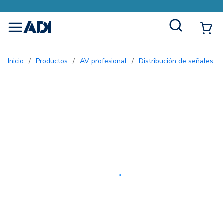
Site Search
{0
menu
Inicio
/
Productos
/
AV profesional
/
Distribución de señales d