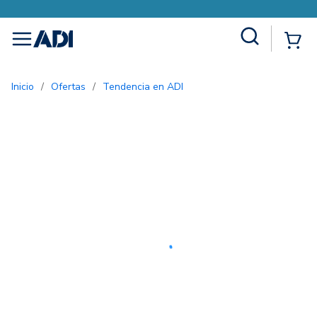
Site Search
{0
menu
Inicio
/
Ofertas
/
Tendencia en ADI