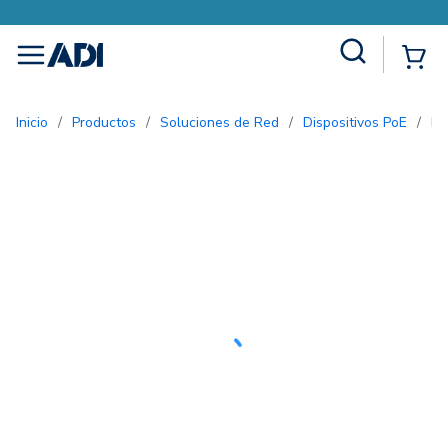
Site Search
{0
menu
Inicio
/
Productos
/
Soluciones de Red
/
Dispositivos PoE
/
E