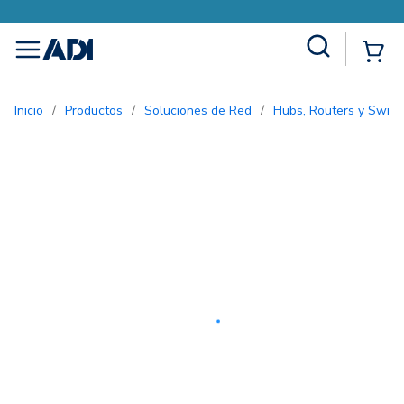
Site Search
{0
menu
Inicio
/
Productos
/
Soluciones de Red
/
Hubs, Routers y Switc