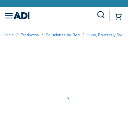
Site Search
{0
menu
Inicio
/
Productos
/
Soluciones de Red
/
Hubs, Routers y Switc