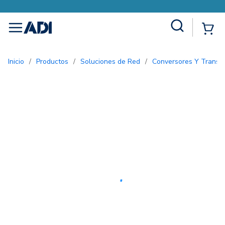
Site Search
{0
menu
Inicio
/
Productos
/
Soluciones de Red
/
Conversores Y Transc