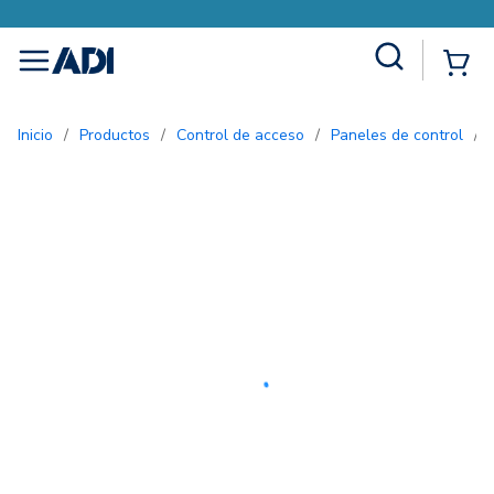
Site Search
{0
menu
Inicio
/
Productos
/
Control de acceso
/
Paneles de control
/