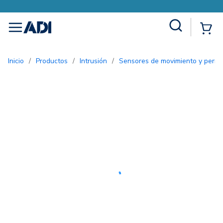
Site Search
{0
menu
Inicio
/
Productos
/
Intrusión
/
Sensores de movimiento y perím