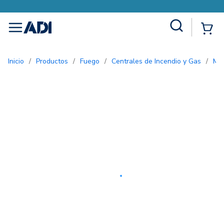
Site Search
{0
menu
Inicio
/
Productos
/
Fuego
/
Centrales de Incendio y Gas
/
M