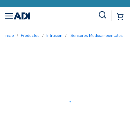
Site Search
{0
menu
Inicio
/
Productos
/
Intrusión
/
Sensores Medioambientales