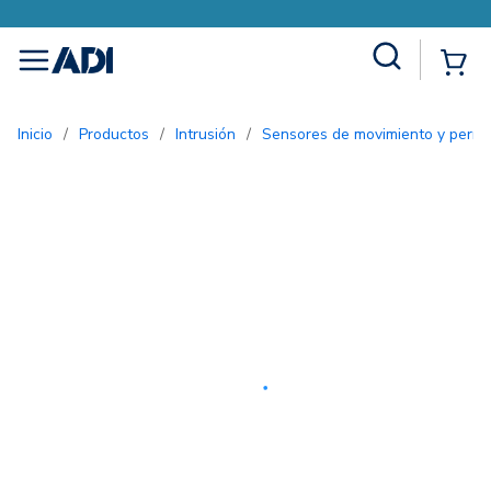
Site Search
{0
menu
Inicio
/
Productos
/
Intrusión
/
Sensores de movimiento y perím