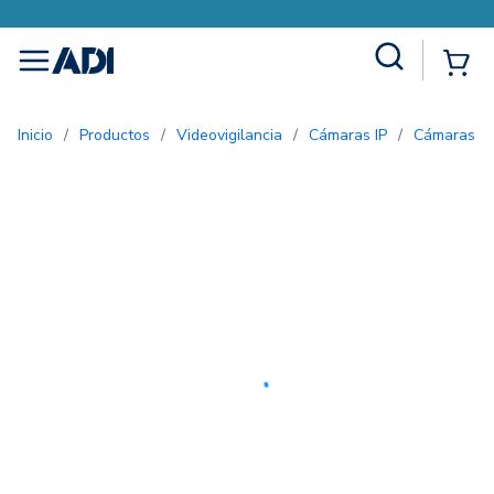
Site Search
{0
menu
Inicio
/
Productos
/
Videovigilancia
/
Cámaras IP
/
Cámaras bu