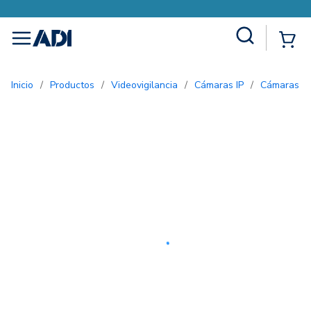
Site Search
{0
menu
Inicio
/
Productos
/
Videovigilancia
/
Cámaras IP
/
Cámaras bu