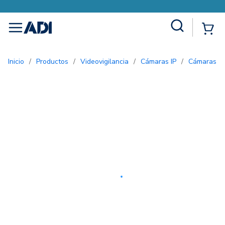
Site Search
{0
menu
Inicio
/
Productos
/
Videovigilancia
/
Cámaras IP
/
Cámaras d