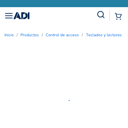
Site Search
{0
menu
Inicio
/
Productos
/
Control de acceso
/
Teclados y lectores
/