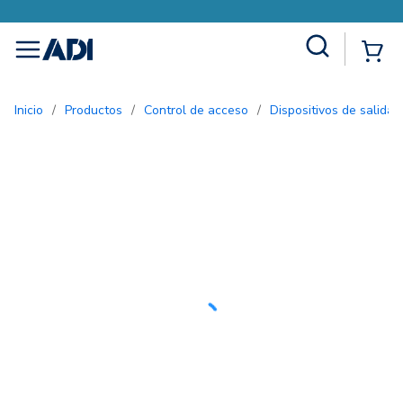
Site Search
{0
menu
Inicio
/
Productos
/
Control de acceso
/
Dispositivos de salida