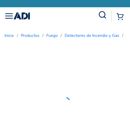
Site Search
{0
menu
Inicio
/
Productos
/
Fuego
/
Detectores de Incendio y Gas
/