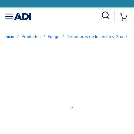
Site Search
{0
menu
Inicio
/
Productos
/
Fuego
/
Detectores de Incendio y Gas
/