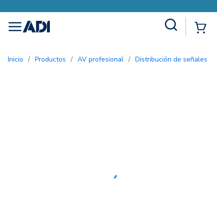
Site Search
{0
menu
Inicio
/
Productos
/
AV profesional
/
Distribución de señales d