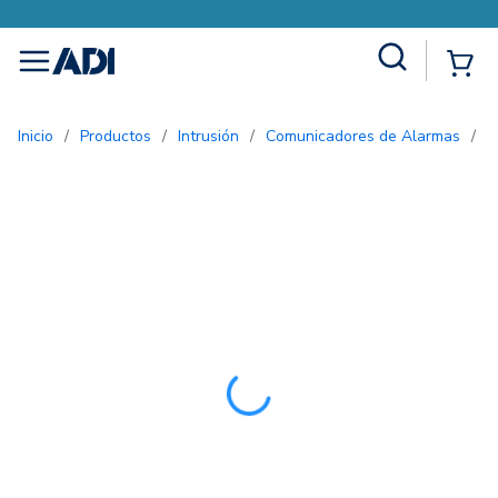
Site Search
{0
menu
Inicio
/
Productos
/
Intrusión
/
Comunicadores de Alarmas
/