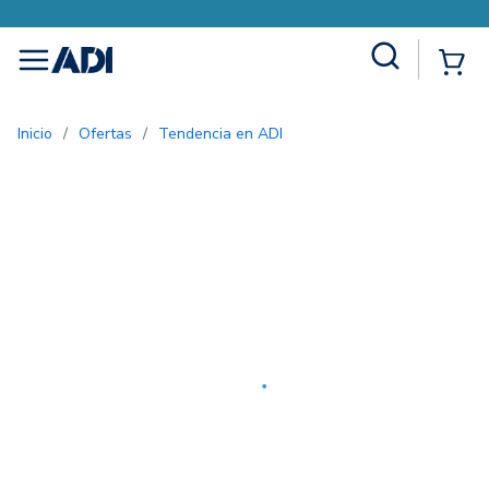
Site Search
{0
menu
Inicio
/
Ofertas
/
Tendencia en ADI