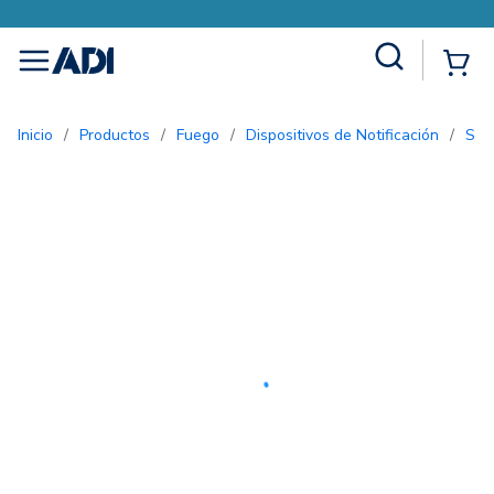
Site Search
{0
menu
Inicio
/
Productos
/
Fuego
/
Dispositivos de Notificación
/
So