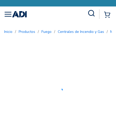
Site Search
{0
menu
Inicio
/
Productos
/
Fuego
/
Centrales de Incendio y Gas
/
M