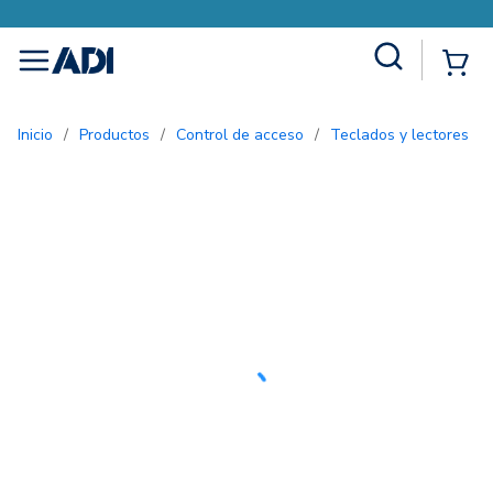
Site Search
{0
menu
Inicio
/
Productos
/
Control de acceso
/
Teclados y lectores
/