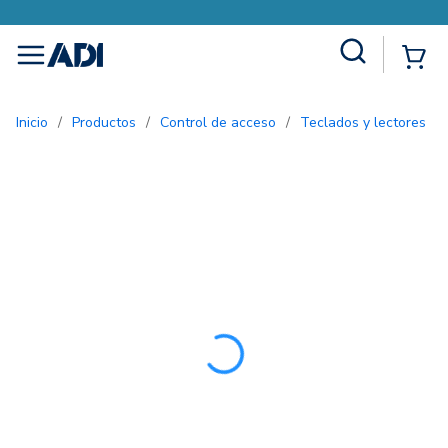
Site Search
{0
menu
Inicio
/
Productos
/
Control de acceso
/
Teclados y lectores
/