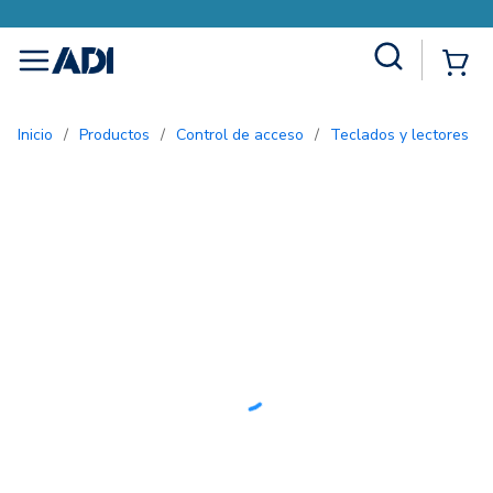
Site Search
{0
menu
Inicio
/
Productos
/
Control de acceso
/
Teclados y lectores
/