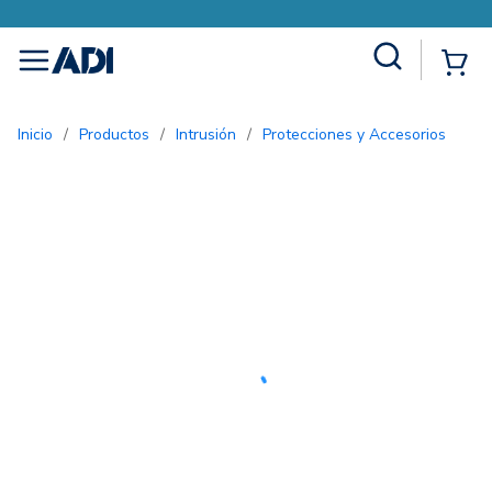
Site Search
{0
menu
Inicio
/
Productos
/
Intrusión
/
Protecciones y Accesorios