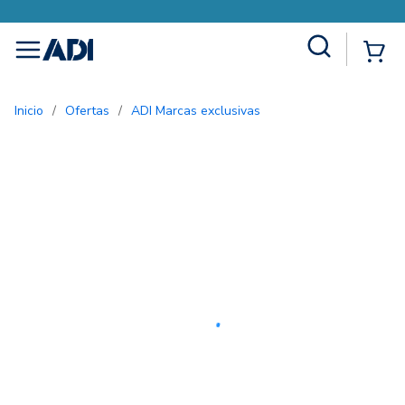
Site Search
{0
menu
Inicio
/
Ofertas
/
ADI Marcas exclusivas