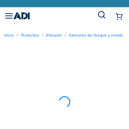
Site Search
{0
menu
Inicio
/
Productos
/
Intrusión
/
Sensores de choque y sonido
/