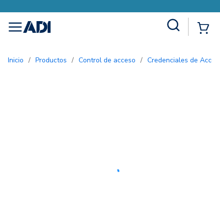
Site Search
{0
menu
Inicio
/
Productos
/
Control de acceso
/
Credenciales de Acces