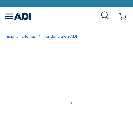
Site Search
{0
menu
Inicio
/
Ofertas
/
Tendencia en ADI