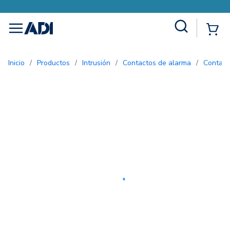
Site Search
{0
menu
Inicio
/
Productos
/
Intrusión
/
Contactos de alarma
/
Contac