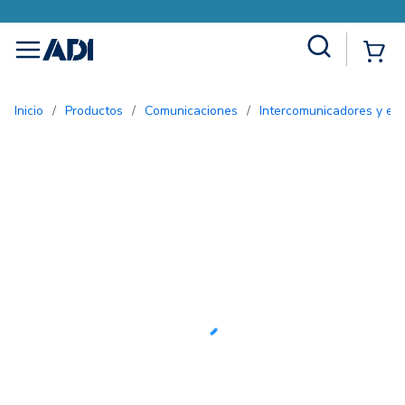
Site Search
{0
menu
Inicio
/
Productos
/
Comunicaciones
/
Intercomunicadores y ent