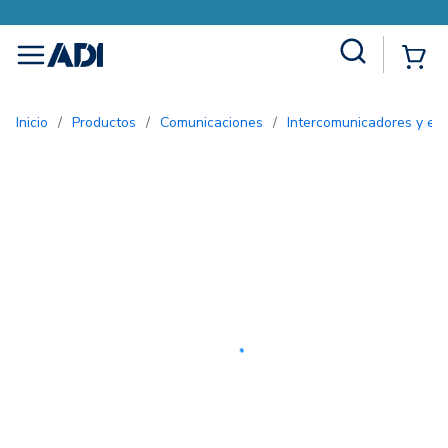
Site Search
{0
menu
Inicio
/
Productos
/
Comunicaciones
/
Intercomunicadores y ent