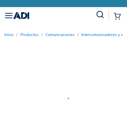
Site Search
{0
menu
Inicio
/
Productos
/
Comunicaciones
/
Intercomunicadores y ent