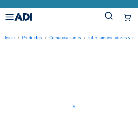
Site Search
{0
menu
Inicio
/
Productos
/
Comunicaciones
/
Intercomunicadores y ent