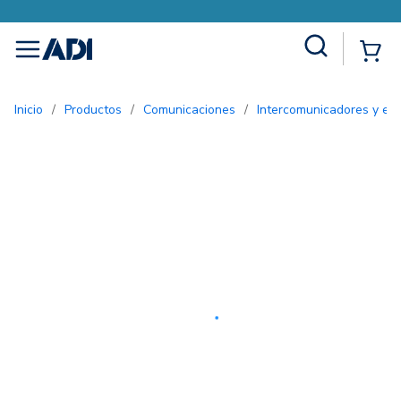
Site Search
{0
menu
Inicio
/
Productos
/
Comunicaciones
/
Intercomunicadores y ent