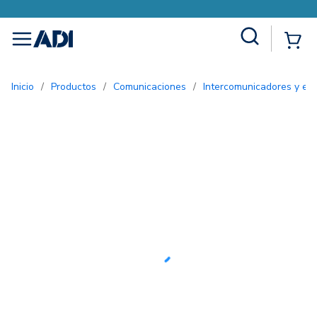
Site Search
{0
menu
Inicio
/
Productos
/
Comunicaciones
/
Intercomunicadores y ent