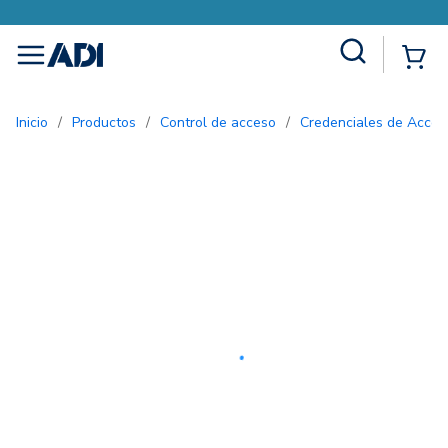
Site Search
{0
menu
Inicio
/
Productos
/
Control de acceso
/
Credenciales de Acces