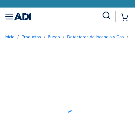
Site Search
{0
menu
Inicio
/
Productos
/
Fuego
/
Detectores de Incendio y Gas
/