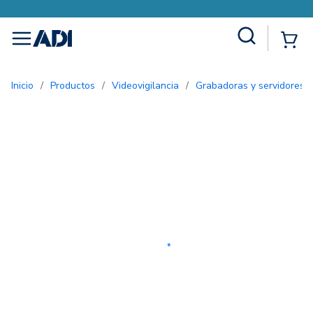
Site Search
{0
menu
Inicio
/
Productos
/
Videovigilancia
/
Grabadoras y servidores